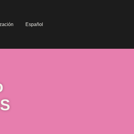
ización
Español
o
oS