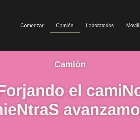
Comenzar
Camión
Laboratorios
Movil
Camión
Forjando el camiN
ieNtraS avanzam